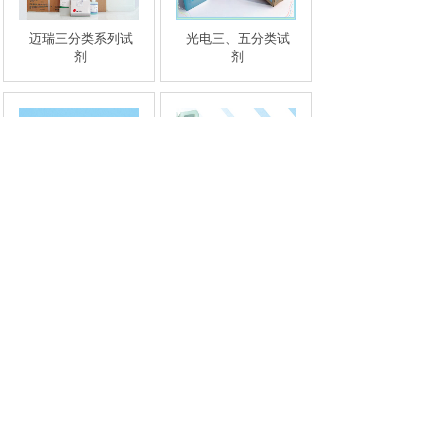
迈瑞三分类系列试
光电三、五分类试
剂
剂
其他系列血球试剂
各种生化清洗液
共 79 条记录
1
2
3
4
5
…
10
下一页>
末页
电话：13465939092/18563711476
传真：0531-85761476
公司地址：高新开发区国际商务中心