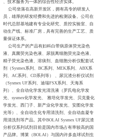
、技术服务为一体的综合性经济实体。
公司坐落在高新开发区，拥有高专的研发人
员，雄厚的研发经费和先进的检测设备。公司在
时代总部基地建有专业化研究、质控实验室、自
动生产线、标准厂房，具有完善的生产工艺、质
量保证体系。
公司生产的产品有妇科白带病原体荧光染色
液、真菌荧光染色液、尿脱离细胞荧光染色液、
精子荧光染色液、溶痰剂、血细胞分析仪配套试
剂（
Sysmex系列、BC系列、MEK系列、ABX系
列、AC系列、CD系列等） 、尿沉渣分析仪试剂
（Sysmex UF系列、迪瑞FSX系列、天海系
列）、全自动化学发光清洗液（罗氏电化学发
光、sysmex化学发光、 雅培化学发光、贝克曼化
学发光、西门子、新产业化学发光、安图化学发
光等）、全自动生化专用清洗剂、全自动血凝专
用清洗剂等产品。其中BOLAI Sysmex UF尿沉渣
分析仪系列试剂目前是国内市场占有率较高的国
产品牌。博莱（BOLAI）与国内许多血球试剂生